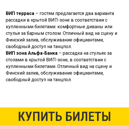
ВИП терраса
– гостям предлагается два варианта
рассадки в крытой ВИП-зоне в соответствии с
Присоединяйтесь к нам
купленными билетами: комфортные диваны или
стулья за барным столом. Отличный вид на сцену и
Финский залив, обслуживание официантами,
свободный доступ на танцпол.
По вопросам покупки билетов
ВИП зона Альфа-Банка
– рассадка на стульях за
+7 (911) 925-30-17
столами в крытой ВИП-зоне, в соответствии с
купленными билетами. Отличный вид на сцену и
Финский залив, обслуживание официантами,
свободный доступ на танцпол.
КУПИТЬ БИЛЕТЫ
© ROOF GROUP — концерты и экскурсии