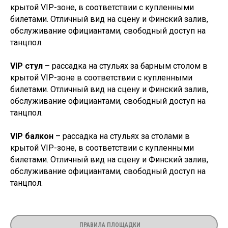
крытой VIP-зоне, в соответствии с купленными
До встречи на
билетами. Отличный вид на сцену и Финский залив,
обслуживание официантами, свободный доступ на
высоте!
танцпол.
VIP стул
– рассадка на стульях за барным столом в
крытой VIP-зоне в соответствии с купленными
билетами. Отличный вид на сцену и Финский залив,
Присоединяйтесь к нам
обслуживание официантами, свободный доступ на
танцпол.
VIP балкон
– рассадка на стульях за столами в
крытой VIP-зоне, в соответствии с купленными
По вопросам покупки билетов
билетами. Отличный вид на сцену и Финский залив,
+7 (911) 925-30-17
обслуживание официантами, свободный доступ на
танцпол.
ПРАВИЛА ПЛОЩАДКИ