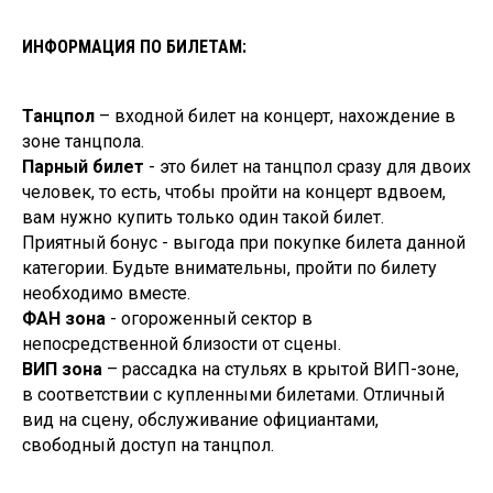
До встречи на
ИНФОРМАЦИЯ ПО БИЛЕТАМ:
высоте!
Танцпол
– входной билет на концерт, нахождение в
зоне танцпола.
Парный билет
- это билет на танцпол сразу для двоих
Присоединяйтесь к нам
человек, то есть, чтобы пройти на концерт вдвоем,
вам нужно купить только один такой билет.
Приятный бонус - выгода при покупке билета данной
категории. Будьте внимательны, пройти по билету
необходимо вместе.
По вопросам покупки билетов
ФАН зона
- огороженный сектор в
+7 (911) 925-30-17
непосредственной близости от сцены.
ВИП зона
– рассадка на стульях в крытой ВИП-зоне,
в соответствии с купленными билетами. Отличный
вид на сцену, обслуживание официантами,
свободный доступ на танцпол.